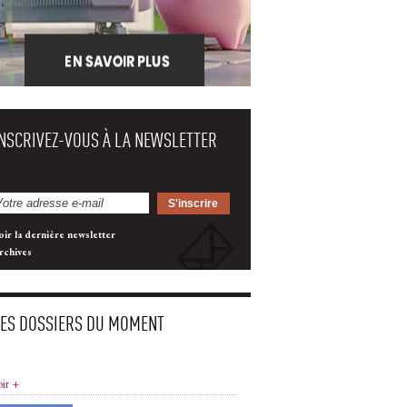
INSCRIVEZ-VOUS À LA NEWSLETTER
oir la dernière newsletter
rchives
LES DOSSIERS DU MOMENT
oir +