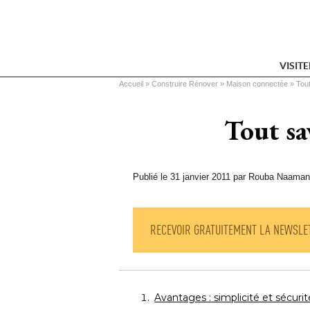
VISIT
Vous êtes ici
Accueil
 » 
Construire Rénover
 » 
Maison connectée
 » 
Tout
Tout sa
Publié le 31 janvier 2011 par Rouba Naaman
RECEVOIR GRATUITEMENT LA NEWSLE
Avantages : simplicité et sécurit