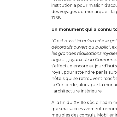
institution a pour mission d'acc
des voyages du monarque - la p
1758. 
Un monument qui a connu tou
"C'est aussi ici qu'on crée le g
décoratifs ouvert au public"
, e
les grandes réalisations royales :
onyx... -, joyaux de la Couronne..
s'effectue encore aujourd'hui s
royal, pour atteindre par la suit
hôtels qui se retrouvent
"cach
la Concorde, alors que la mona
l'architecture intérieure. 
A la fin du XVIIIe siècle, l'admi
qui sera successivement reno
meubles des consuls, Mobilier i