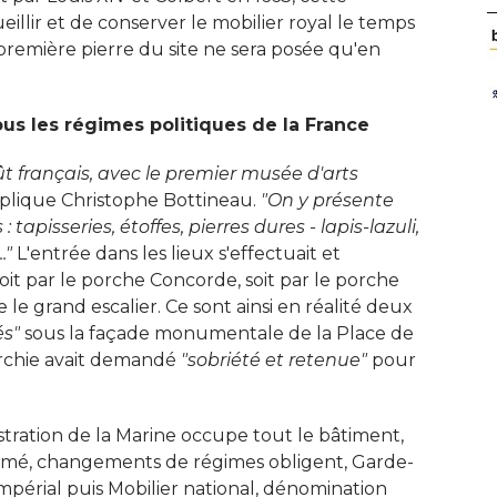
ueillir et de conserver le mobilier royal le temps
remière pierre du site ne sera posée qu'en
s les régimes politiques de la France
oût français, avec le premier musée d'arts 
xplique Christophe Bottineau. 
"On y présente 
 tapisseries, étoffes, pierres dures - lapis-lazuli, 
."
L'entrée dans les lieux s'effectuait et
oit par le porche Concorde, soit par le porche
e le grand escalier. Ce sont ainsi en réalité deux
és"
sous la façade monumentale de la Place de
rchie avait demandé 
"sobriété et retenue"
pour
nistration de la Marine occupe tout le bâtiment, 
mmé, changements de régimes obligent, Garde-
mpérial puis Mobilier national, dénomination