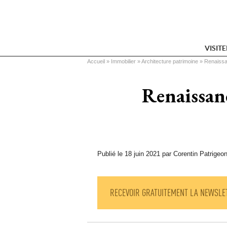
VISIT
Vous êtes ici
Accueil
 » 
Immobilier
 » 
Architecture patrimoine
 » 
Renaissan
Renaissanc
Publié le 18 juin 2021 par Corentin Patrigeo
RECEVOIR GRATUITEMENT LA NEWSLE