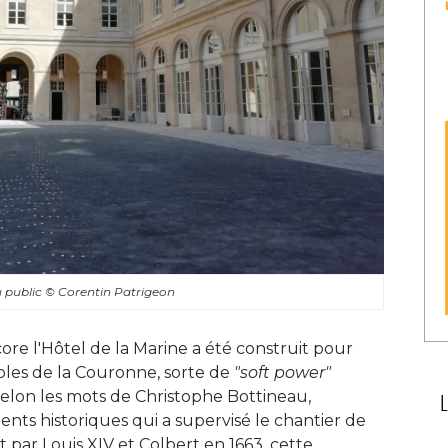
u public
© Corentin Patrigeon
ncore l'Hôtel de la Marine a été construit pour
les de la Couronne, sorte de
"soft power"
selon les mots de Christophe Bottineau, 
ts historiques qui a supervisé le chantier de
 par Louis XIV et Colbert en 1663, cette