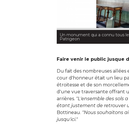
Un monument qui a connu tous les
Patrigeon
Faire venir le public jusque 
Du fait des nombreuses allées 
cour d'honneur était un lieu pa
étroitesse et de son morcellemen
d'une vue traversante offrant 
arrières. 
"L'ensemble des sols a 
étant justement de retrouver 
Bottineau. 
"Nous souhaitons ain
jusqu'ici."