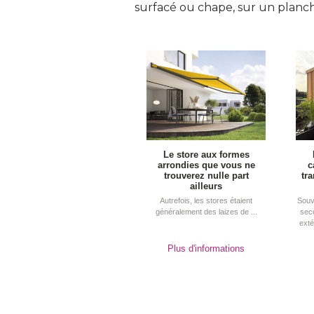
surfacé ou chape, sur un planc
Le store aux formes
arrondies que vous ne
c
trouverez nulle part
tr
ailleurs
Autrefois, les stores étaient
Souv
généralement des laizes de ...
sec
exté
Plus d'informations