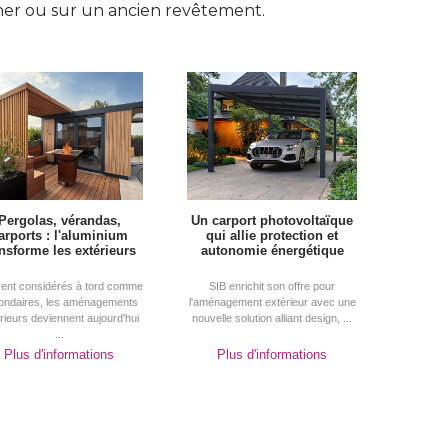
her ou sur un ancien revêtement.
Pergolas, vérandas, 
Un carport photovoltaïque
arports : l'aluminium
qui allie protection et
ansforme les extérieurs
autonomie énergétique
ent considérés à tord comme
SIB enrichit son offre pour
ondaires, les aménagements
l'aménagement extérieur avec une
rieurs deviennent aujourd'hui
nouvelle solution alliant design, ...
...
Plus d'informations
Plus d'informations