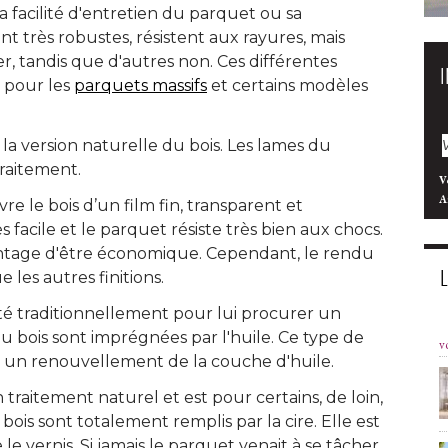
la facilité d'entretien du parquet ou sa
ont très robustes, résistent aux rayures, mais
r, tandis que d'autres non. Ces différentes
e pour les
parquets massifs
et certains modèles
 la version naturelle du bois. Les lames du
traitement.
V
A
vre le bois d’un film fin, transparent et
 facile et le parquet résiste très bien aux chocs. 
vantage d'être économique. Cependant, le rendu
 les autres finitions.
ité traditionnellement pour lui procurer un
u bois sont imprégnées par l'huile. Ce type de
v
t un renouvellement de la couche d'huile.
 traitement naturel et est pour certains, de loin, 
bois sont totalement remplis par la cire. Elle est
 vernis. Si jamais le parquet venait à se tâcher, 