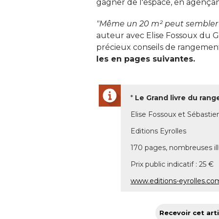
gagner de l'espace, en agençant
"Même un 20 m² peut sembler
auteur avec Elise Fossoux du Gra
précieux conseils de rangement 
les en pages suivantes.
* 
Le Grand livre du ran
Elise Fossoux et Sébastie
Editions Eyrolles
170 pages, nombreuses ill
Prix public indicatif : 25 € 
www.editions-eyrolles.co
Recevoir cet arti