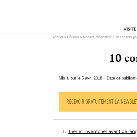
VISIT
Vous êtes ici
Accueil
 » 
Décorer
 » 
Mobilier, rangement
 » 
10 conseils po
10 co
Mis à jour le 5 avril 2018
Date de publicati
RECEVOIR GRATUITEMENT LA NEWSLE
Trier et inventorier avant de ran