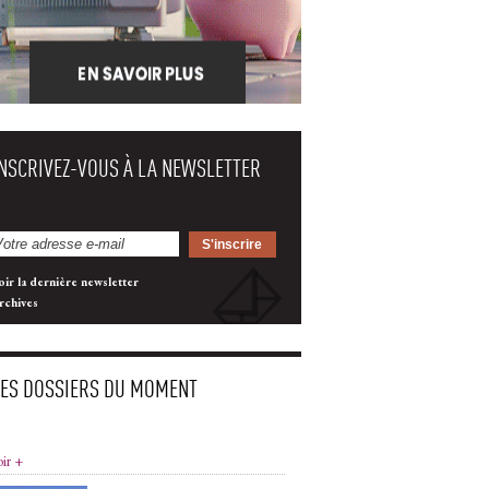
INSCRIVEZ-VOUS À LA NEWSLETTER
oir la dernière newsletter
rchives
LES DOSSIERS DU MOMENT
oir +