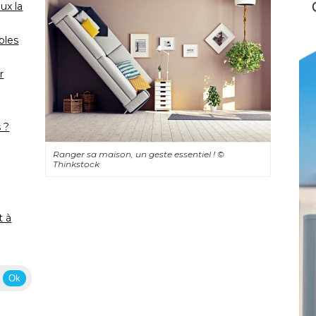
ux la
bles
r
 ?
Ranger sa maison, un geste essentiel ! 
© 
Thinkstock
 à 
Ok