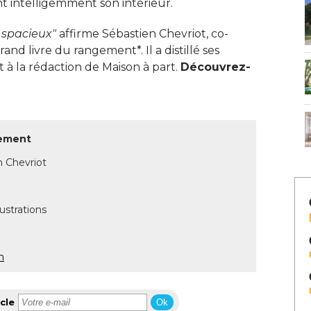
 intelligemment son intérieur. 
 spacieux"
 affirme Sébastien Chevriot, co-
nd livre du rangement*. Il a distillé ses
à la rédaction de Maison à part. 
Découvrez-
gement
n Chevriot
ustrations
m
cle
Ok