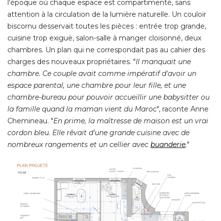
quartier-village, des Batignolles avaient séduit ces jeunes
parents, passée la porte d'entrée le bien s'est révélé 
vétuste. Le plan était resté typique des constructions de
l'époque où chaque espace est compartimenté, sans
attention à la circulation de la lumière naturelle. Un couloir
biscornu desservait toutes les pièces : entrée trop grande, 
cuisine trop exiguë, salon-salle à manger cloisonné, deux
chambres. Un plan qui ne correspondait pas au cahier des
charges des nouveaux propriétaires. "
Il manquait une
chambre. Ce couple avait comme impératif d'avoir un
espace parental, une chambre pour leur fille, et une
chambre-bureau pour pouvoir accueillir une babysitter ou
la famille quand la maman vient du Maroc
", raconte Anne 
Chemineau. "
En prime, la maîtresse de maison est un vrai
cordon bleu. Elle rêvait d'une grande cuisine avec de
nombreux rangements et un cellier avec
buanderie
.
" 