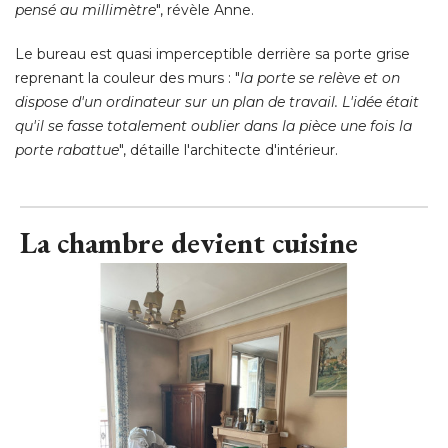
"
On a profité du renfoncement pour créer cette partie
bureau d'appoint. Il fallait que la menuiserie épouse
parfaitement les courbes, on a fait des gabarits, tout a été 
pensé au millimètre
", révèle Anne. 
Le bureau est quasi imperceptible derrière sa porte grise
reprenant la couleur des murs : "
la porte se relève et on
dispose d'un ordinateur sur un plan de travail. L'idée était
qu'il se fasse totalement oublier dans la pièce une fois la
porte rabattue
", détaille l'architecte d'intérieur.
La chambre devient cuisine