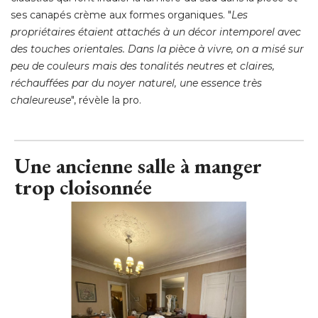
Zoom sur l'espace salon
© Agathe Tissier avec la styliste Agathe Poiri
Le nouveau salon respire la sérénité avec ses verrières à 
claustras qui font irradier la lumière du sud dans la pièce et
ses canapés crème aux formes organiques. "
Les
propriétaires étaient attachés à un décor intemporel avec
des touches orientales. Dans la pièce à vivre, on a misé sur
peu de couleurs mais des tonalités neutres et claires, 
réchauffées par du noyer naturel, une essence très
chaleureuse
", révèle la pro.
Une ancienne salle à manger
trop cloisonnée