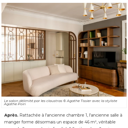
Des claustras type
moucharabieh
Le salon délimité par les claustras
© Agathe Tissier avec la styliste 
Agathe Poiri