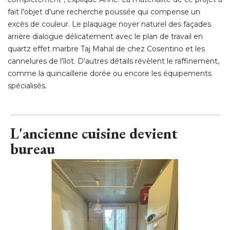
Dans cette cuisine, l'électroménager est entièrement
encastré. "
L'idée, c'était que la technique disparaisse
complètement
", explique Anne. La matérialité de ce projet a 
fait l'objet d'une recherche poussée qui compense un
excès de couleur. Le plaquage noyer naturel des façades
arrière dialogue délicatement avec le plan de travail en
quartz effet marbre Taj Mahal de chez Cosentino et les
cannelures de l'îlot. D'autres détails révèlent le raffinement, 
comme la quincaillerie dorée ou encore les équipements
spécialisés.
L'ancienne cuisine devient
bureau