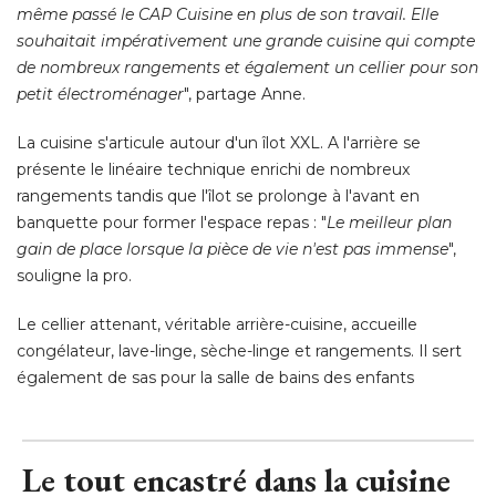
La nouvelle cuisine
© Agathe Tissier avec la styliste Agathe Poiri
Après.
 "
La propriétaire est une cuisinière hors pair. Elle a
même passé le CAP Cuisine en plus de son travail. Elle
souhaitait impérativement une grande cuisine qui compte
de nombreux rangements et également un cellier pour son
petit électroménager
", partage Anne. 
La cuisine s'articule autour d'un îlot XXL. A l'arrière se
présente le linéaire technique enrichi de nombreux
rangements tandis que l'îlot se prolonge à l'avant en
banquette pour former l'espace repas : "
Le meilleur plan
gain de place lorsque la pièce de vie n'est pas immense
", 
souligne la pro. 
Le cellier attenant, véritable arrière-cuisine, accueille
congélateur, lave-linge, sèche-linge et rangements. Il sert
également de sas pour la salle de bains des enfants