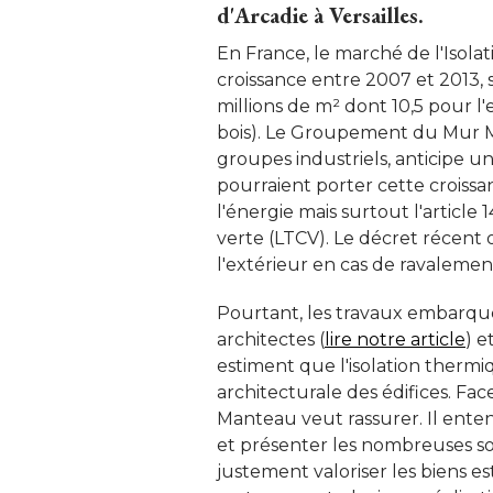
d'Arcadie à Versailles. 
En France, le marché de l'Isola
croissance entre 2007 et 2013, s'
millions de m² dont 10,5 pour l'
bois). Le Groupement du Mur 
groupes industriels, anticipe 
pourraient porter cette croiss
l'énergie mais surtout l'article 1
verte (LTCV). Le décret récent ob
l'extérieur en cas de ravalement
Pourtant, les travaux embarqu
architectes (
lire notre article
) e
estiment que l'isolation thermiq
architecturale des édifices. F
Manteau veut rassurer. Il ent
et présenter les nombreuses s
justement valoriser les biens 