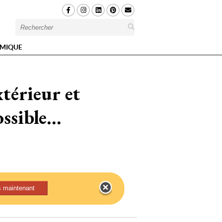
MIQUE
xtérieur et
sible...