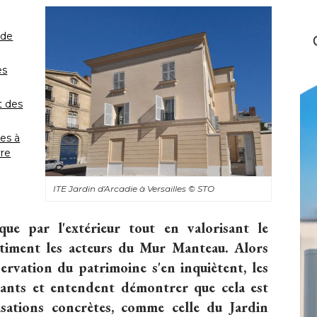
 de
es
t des
s à 
vre
ITE Jardin d'Arcadie à Versailles
© STO
que par l'extérieur tout en valorisant le
estiment les acteurs du Mur Manteau. Alors
ervation du patrimoine s'en inquiètent, les
urants et entendent démontrer que cela est
isations concrètes, comme celle du Jardin