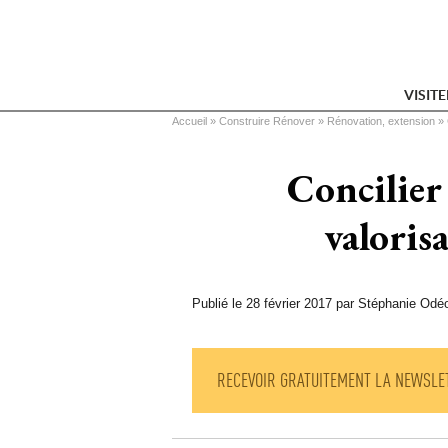
VISIT
Vous êtes ici
Accueil
 » 
Construire Rénover
 » 
Rénovation, extension
 » 
Concilier 
valoris
Publié le 28 février 2017 par Stéphanie Odé
RECEVOIR GRATUITEMENT LA NEWSLE