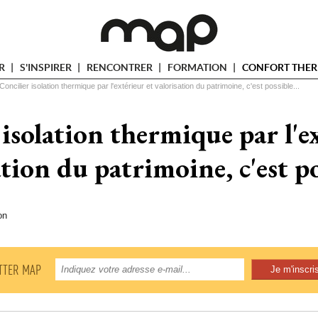
ER
S'INSPIRER
RENCONTRER
FORMATION
CONFORT THER
Concilier isolation thermique par l'extérieur et valorisation du patrimoine, c'est possible...
isolation thermique par l'e
ation du patrimoine, c'est pos
on
TTER MAP