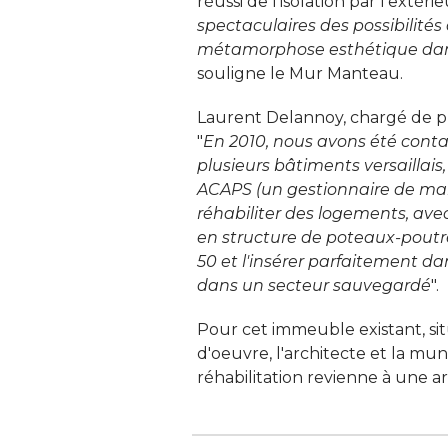
réussi de l'isolation par l'extérie
spectaculaires des possibilité
métamorphose esthétique dans l
souligne le Mur Manteau. 
Laurent Delannoy, chargé de pro
"
En 2010, nous avons été contac
plusieurs bâtiments versaillais,
ACAPS (un gestionnaire de mais
réhabiliter des logements, avec
en structure de poteaux-poutr
50 et l'insérer parfaitement da
dans un secteur sauvegardé
". 
Pour cet immeuble existant, si
d'oeuvre, l'architecte et la mun
réhabilitation revienne à une ar