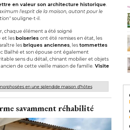
ettre en valeur son architecture historique
. 
v
ximum l'esprit de la maison, autant pour le 
tion"
 souligne-t-il. 
ur, chaque élément a été soigné 
e
et les
boiseries
ont été remises en état, les
raître les
briques anciennes
, les 
tommettes
Eric Bailhé et son épouse ont également
table sens du détail, chinant mobilier et objets
ancien de cette vieille maison de famille.
Visite
morphosées en une splendide maison d'hôtes
erme savamment réhabilité 