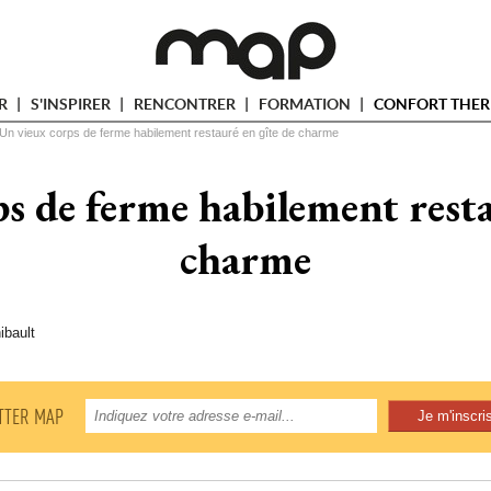
ER
S'INSPIRER
RENCONTRER
FORMATION
CONFORT THER
Un vieux corps de ferme habilement restauré en gîte de charme
s de ferme habilement resta
charme
ibault
TTER MAP