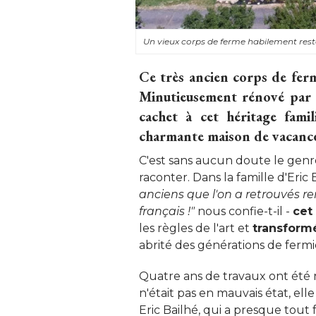
Un vieux corps de ferme habilement res
Ce très ancien corps de ferme
Minutieusement rénové par s
cachet à cet héritage fami
charmante maison de vacance
C'est sans aucun doute le genre 
raconter. Dans la famille d'Eric 
anciens que l'on a retrouvés r
français !"
 nous confie-t-il - 
cet
les règles de l'art et
transform
abrité des générations de fermier
Quatre ans de travaux ont été né
n'était pas en mauvais état, ell
Eric Bailhé, qui a presque tout