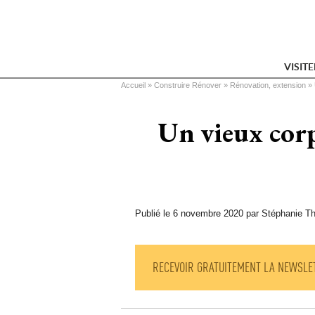
VISIT
Vous êtes ici
Accueil
 » 
Construire Rénover
 » 
Rénovation, extension
 » 
Un vieux corp
Publié le 6 novembre 2020 par Stéphanie Th
RECEVOIR GRATUITEMENT LA NEWSLE