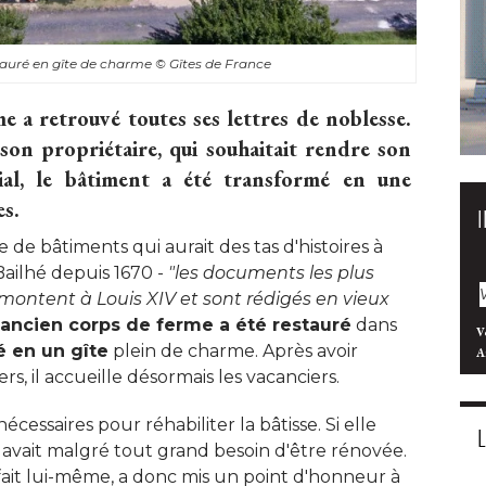
tauré en gîte de charme
© Gîtes de France
 a retrouvé toutes ses lettres de noblesse. 
on propriétaire, qui souhaitait rendre son
lial, le bâtiment a été transformé en une
s. 
de bâtiments qui aurait des tas d'histoires à 
Bailhé depuis 1670 - 
"les documents les plus 
emontent à Louis XIV et sont rédigés en vieux
 ancien corps de ferme a été restauré
dans
V
é en un gîte
plein de charme. Après avoir
A
s, il accueille désormais les vacanciers. 
cessaires pour réhabiliter la bâtisse. Si elle
e avait malgré tout grand besoin d'être rénovée. 
 fait lui-même, a donc mis un point d'honneur à 