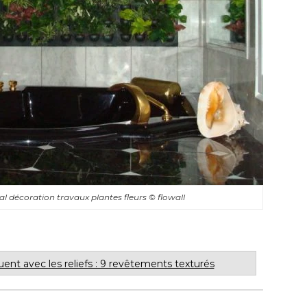
tal décoration travaux plantes fleurs
© flowall
ent avec les reliefs : 9 revêtements texturés