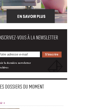
INSCRIVEZ-VOUS À LA NEWSLETTER
oir la dernière newsletter
rchives
LES DOSSIERS DU MOMENT
oir +