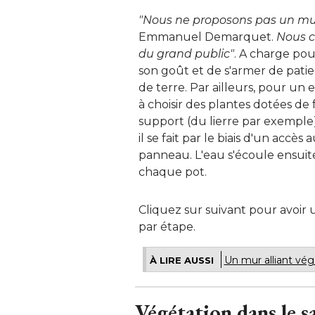
"Nous ne proposons pas un mur
Emmanuel Demarquet. 
Nous c
du grand public"
. A charge pou
son goût et de s'armer de pati
de terre. Par ailleurs, pour un e
à choisir des plantes dotées de 
support (du lierre par exemple).
il se fait par le biais d'un accè
panneau. L'eau s'écoule ensui
chaque pot. 
Cliquez sur suivant pour avoi
par étape.
Un mur alliant vég
À LIRE AUSSI
Végétation dans le s