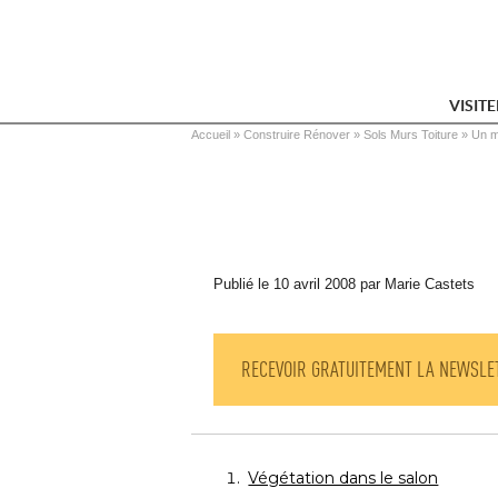
VISIT
Vous êtes ici
Accueil
 » 
Construire Rénover
 » 
Sols Murs Toiture
 » 
Un m
Publié le 10 avril 2008 par Marie Castets
RECEVOIR GRATUITEMENT LA NEWSLE
Végétation dans le salon