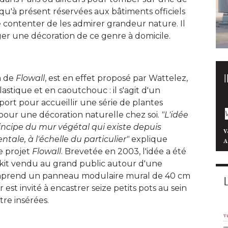
u'à présent réservées aux bâtiments officiels
 se contenter de les admirer grandeur nature. Il
ger une décoration de ce genre à domicile. 
m de
Flowall
, est en effet proposé par Wattelez, 
astique et en caoutchouc : il s'agit d'un
port pour accueillir une série de plantes
 pour une décoration naturelle chez soi. 
"L'idée 
rincipe du mur végétal qui existe depuis
V
le, à l'échelle du particulier" 
explique
A
 projet
Flowall
. Brevetée en 2003, l'idée a été 
 kit vendu au grand public autour d'une
comprend un panneau modulaire mural de 40 cm
r est invité à encastrer seize petits pots au sein
re insérées. 
v