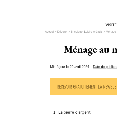
VISIT
Vous êtes ici
Accueil
 » 
Décorer
 » 
Bricolage, Loisirs créatifs
 » 
Ménage a
Ménage au na
Mis à jour le 29 avril 2024
Date de publica
RECEVOIR GRATUITEMENT LA NEWSLE
La pierre d'argent