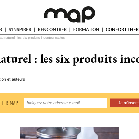
ER
S'INSPIRER
RENCONTRER
FORMATION
CONFORT THER
u naturel : les six produits incontournables
turel : les six produits in
tion et auteurs
TTER MAP