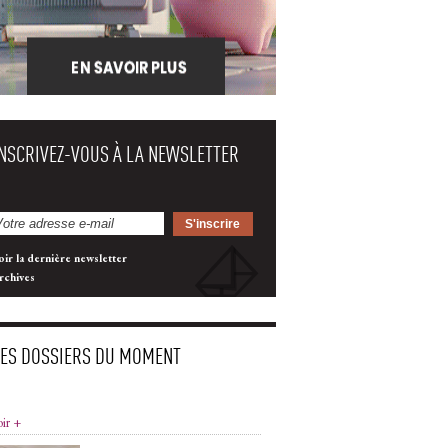
INSCRIVEZ-VOUS À LA NEWSLETTER
oir la dernière newsletter
rchives
LES DOSSIERS DU MOMENT
oir +