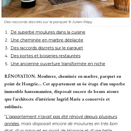
Des raccords discrets sur le parquet
© Julien Pépy
De superbe moulures dans la cuisine
Une cheminée en marbre déplacée
Des raccords discrets sur le parquet
Des portes et boiseries restaurées
Une ancienne ouverture transformée en niche
RÉNOVATION.
Moulures, cheminée en marbre, parquet en
point de Hongrie... Cet appartement au 6e étage d'un superbe
immeuble haussmannien, disposait encore de beaux atours
que l'architecte d'intérieur Ingrid Marie a conservés et
sublimés. 
"
L'appartement n'avait pas été rénové depuis plusieurs
années
, mais disposait encore de moulures en très bon 
état, d'un parquet en point de Hongrie et d'une belle 