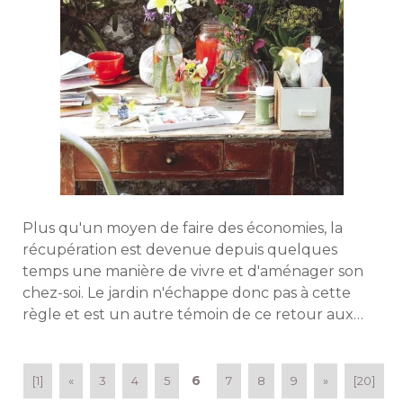
Plus qu'un moyen de faire des économies, la
récupération est devenue depuis quelques
temps une manière de vivre et d'aménager son
chez-soi. Le jardin n'échappe donc pas à cette
règle et est un autre témoin de ce retour aux
objets du passé. Sally Coulthard l'illustre
parfaitement dans le livre "Jardin Vintage : un art
de vivre" mélangeant astuces déco et
6
[1]
«
3
4
5
7
8
9
»
[20]
découvertes d'espaces réaménagés à la mode