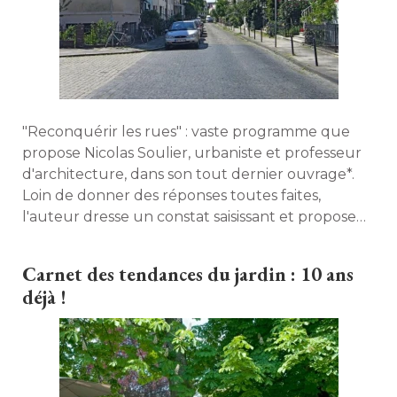
"Reconquérir les rues" : vaste programme que 
propose Nicolas Soulier, urbaniste et professeur
d'architecture, dans son tout dernier ouvrage*. 
Loin de donner des réponses toutes faites, 
l'auteur dresse un constat saisissant et propose
quelques pistes d'action innovantes, en
privilégiant toujours la notion de plaisir et de
Carnet des tendances du jardin : 10 ans
spontanéité. Entretien. 
déjà !