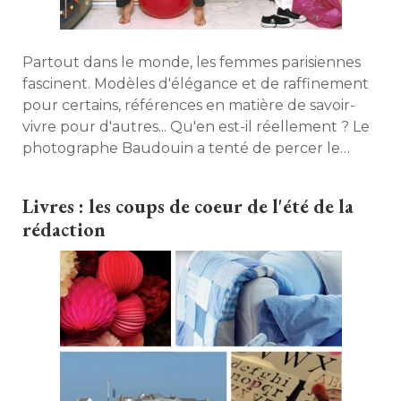
Partout dans le monde, les femmes parisiennes
fascinent. Modèles d'élégance et de raffinement
pour certains, références en matière de savoir-
vivre pour d'autres... Qu'en est-il réellement ? Le
photographe Baudouin a tenté de percer le
mythe en poussant la porte de leurs intérieurs. 
Ses incursions ont abouti à une série de portraits
Livres : les coups de coeur de l'été de la
"vérité" plein de spontanéité qu'il présente 
rédaction
aujourd'hui dans un livre... 