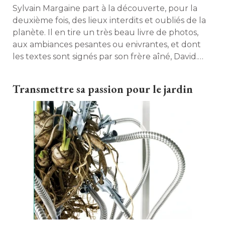
Sylvain Margaine part à la découverte, pour la
deuxième fois, des lieux interdits et oubliés de la
planète. Il en tire un très beau livre de photos, 
aux ambiances pesantes ou enivrantes, et dont
les textes sont signés par son frère aîné, David. 
Une vraie performance pour cet explorateur des
temps modernes pour qui la photographie n'est
Transmettre sa passion pour le jardin
qu'un hobby. 