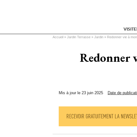
VISIT
Vous êtes ici
Accueil
 » 
Jardin Terrasse
 » 
Jardin
 » 
Redonner vie à mon 
Redonner vi
Mis à jour le 23 juin 2025
Date de publicat
RECEVOIR GRATUITEMENT LA NEWSLE