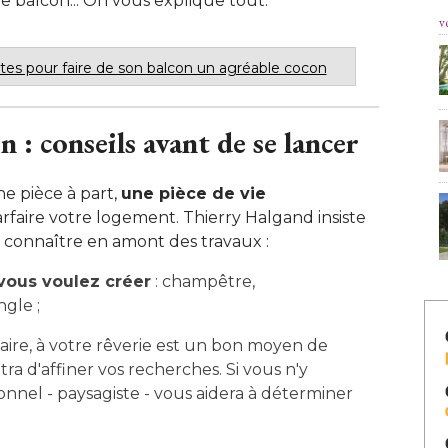
 balcon... On vous explique tout.
v
ntes pour faire de son balcon un agréable cocon
: conseils avant de se lancer
 pièce à part, 
une pièce de vie
rfaire votre logement. Thierry Halgand insiste
 à connaître en amont des travaux :
vous voulez créer
 : champêtre, 
gle ;
naire, à votre rêverie est un bon moyen de
ra d'affiner vos recherches. Si vous n'y
onnel - paysagiste - vous aidera à déterminer