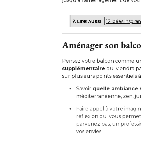
jusqu'à l'aménagement de votre
12 idées inspira
À LIRE AUSSI
Aménager son balcon 
Pensez votre balcon comme une
supplémentaire
qui viendra pa
sur plusieurs points essentiels
Savoir
quelle ambiance 
méditerranéenne, zen, jun
Faire appel à votre imagi
réflexion qui vous permett
parvenez pas, un professi
vos envies ;