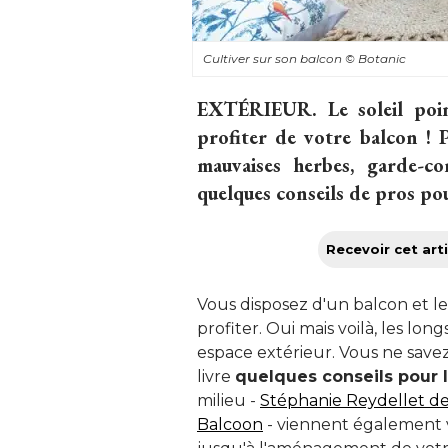
Cultiver sur son balcon
© Botanic
EXTÉRIEUR.
Le soleil poi
profiter de votre balcon ! P
mauvaises herbes, garde-co
quelques conseils de pros pou
Recevoir cet arti
Vous disposez d'un balcon et l
profiter. Oui mais voilà, les l
espace extérieur. Vous ne save
livre
quelques conseils pour l
milieu - 
Stéphanie Reydellet de
Balcoon
 - viennent également v