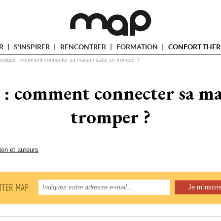
ER
S'INSPIRER
RENCONTRER
FORMATION
CONFORT THER
otique : comment connecter sa maison sans se tromper ?
: comment connecter sa mai
tromper ?
ion et auteurs
TTER MAP