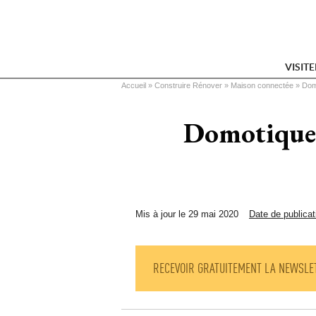
VISIT
Vous êtes ici
Accueil
 » 
Construire Rénover
 » 
Maison connectée
 » 
Dom
Domotique 
Mis à jour le 29 mai 2020
Date de publicat
RECEVOIR GRATUITEMENT LA NEWSLE