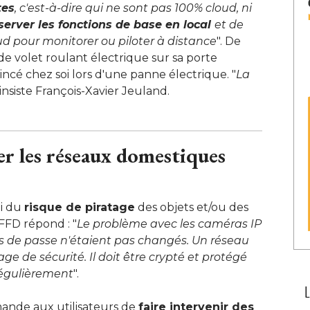
tes
, c'est-à-dire qui ne sont pas 100% cloud, ni 
server les fonctions de base en local
et de
ud pour monitorer ou piloter à distance
". De 
de volet roulant électrique sur sa porte
incé chez soi lors d'une panne électrique. "
La
, insiste François-Xavier Jeuland.
r les réseaux domestiques
ui du
risque de piratage
des objets et/ou des
 FFD répond : "
Le problème avec les caméras IP
ts de passe n'étaient pas changés. Un réseau
e de sécurité. Il doit être crypté et protégé 
égulièrement
".
mmande aux utilisateurs de
faire intervenir des