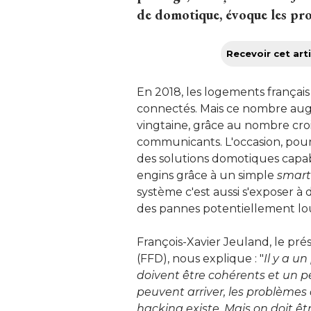
de domotique, évoque les prob
Recevoir cet arti
En 2018, les logements françai
connectés. Mais ce nombre augm
vingtaine, grâce au nombre cro
communicants. L'occasion, pour 
des solutions domotiques capab
engins grâce à un simple
smar
système c'est aussi s'exposer à
des pannes potentiellement l
François-Xavier Jeuland, le pré
(FFD), nous explique : "
Il y a u
doivent être cohérents et un 
peuvent arriver, les problèmes 
hacking existe. Mais on doit ê