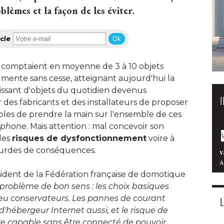
lèmes et la façon de les éviter.
cle
Ok
s comptaient en moyenne de 3 à 10 objets
ente sans cesse, atteignant aujourd'hui la
issant d'objets du quotidien devenus
des fabricants et des installateurs de proposer
les de prendre la main sur l'ensemble de ces
tphone
. Mais attention : mal concevoir son 
 des
risques de dysfonctionnement
 voire à 
ourdes de conséquences.
V
A
sident de la Fédération française de domotique
n problème de bon sens : les choix basiques
peu conservateurs. Les pannes de courant
d'hébergeur Internet aussi, et le risque de
tre capable sans être connecté de pouvoir