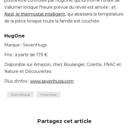
pourra être contrôlée par hugOne, qui lui intime l'ordre de
s'allumer lorsque l'heure prévue du réveil est arrivée ; et
Nest, le thermostat intelligent
, qui abaissera la température 
de la pièce lorsque toute la famille est couchée. 
HugOne
Marque : SevenHugs
Prix : à partir de 179 € 
Disponible sur Amazon, chez Boulanger, Colette, FNAC et
Nature et Découvertes
Plus d'infos : 
www.sevenhugs.com
Domotique
Chambre
Partagez cet article