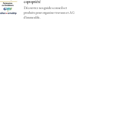
copropriété
Découvrez nos guides conseils et
produits pour organiser travaux et AG
d'immeuble.