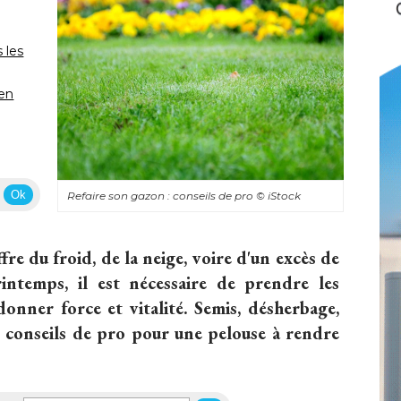
 les
 en
Ok
Refaire son gazon : conseils de pro
© iStock
fre du froid, de la neige, voire d'un excès de
rintemps, il est nécessaire de prendre les
onner force et vitalité. Semis, désherbage, 
t conseils de pro pour une pelouse à rendre