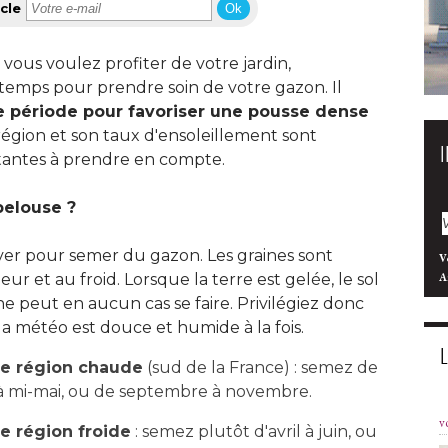
cle
Ok
 vous voulez profiter de votre jardin, 
ntemps pour prendre soin de votre gazon. Il
e période pour favoriser une pousse dense
 région et son taux d'ensoleillement sont 
antes à prendre en compte.
elouse ? 
hiver pour semer du gazon. Les graines sont
V
ur et au froid. Lorsque la terre est gelée, le sol
A
e peut en aucun cas se faire. Privilégiez donc
 la météo est douce et humide à la fois.
ne région chaude
 (sud de la France) : semez de 
 à mi-mai, ou de septembre à novembre.
v
e région froide
 : semez plutôt d'avril à juin, ou 