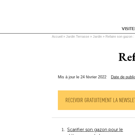
VISIT
Vous êtes ici
Accueil
 » 
Jardin Terrasse
 » 
Jardin
 » 
Refaire son gazon :
Ref
Mis à jour le 24 février 2022
Date de publi
RECEVOIR GRATUITEMENT LA NEWSLE
Scarifier son gazon pour le