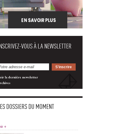
INSCRIVEZ-VOUS À LA NEWSLETTER
oir la dernière newsletter
rchives
LES DOSSIERS DU MOMENT
oir +