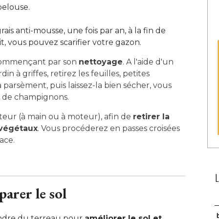
pelouse.
is anti-mousse, une fois par an, à la fin de
it, vous pouvez scarifier votre gazon.
commençant par son
nettoyage
. A l'aide d'un 
in à griffes, retirez les feuilles, petites
a parsèment, puis laissez-la bien sécher, vous
ce de champignons.
ateur (à main ou à moteur), afin de
retirer la
 végétaux
. Vous procéderez en passes croisées 
ace.
parer le sol
andre du terreau pour
améliorer le sol et