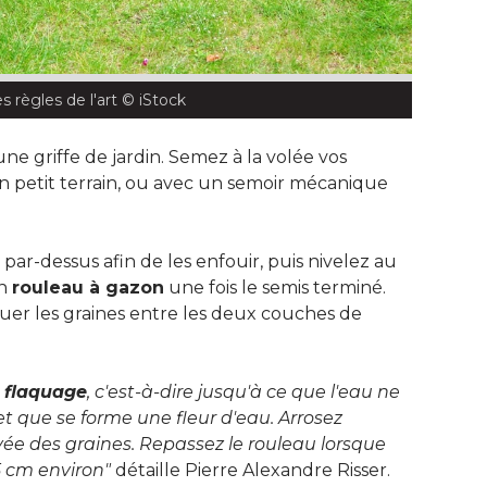
règles de l'art
 © iStock
ne griffe de jardin. Semez à la volée vos
un petit terrain, ou avec un semoir mécanique
ar-dessus afin de les enfouir, puis nivelez au
un
rouleau à gazon
 une fois le semis terminé. 
uer les graines entre les deux couches de
u flaquage
, c'est-à-dire jusqu'à ce que l'eau ne 
 et que se forme une fleur d'eau. Arrosez
ée des graines. Repassez le rouleau lorsque
5 cm environ"
 détaille Pierre Alexandre Risser. 