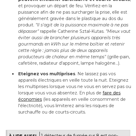
et provoquer un départ de feu. Vérifiez-en la
puissance afin de ne pas surcharger la prise, elle est
généralement gravée dans le plastique au dos du
produit.
 "Il s'agit de la puissance maximale à ne pas 
dépasser" 
rappelle Catherine Sztal-Kutas. 
"Mieux vaut 
éviter aussi de brancher plusieurs appareils très 
gourmands en kWh sur le même boîtier et retenir
cette règle : jamais plus de deux appareils
producteurs de chaleur en même temps"
 (grille-pain, 
cafetière, radiateur d'appoint, lampe halogène...).
Eteignez vos multiprises
. Ne laissez pas vos 
appareils électriques en veille toute la nuit. Eteignez
les multiprises lorsque vous ne vous en servez pas ou
lorsque vous vous absentez. En plus de
faire des
économies
 (les appareils en veille consomment de 
l'électricité), vous limiterez ainsi les risques de
surchauffe ou de courts-circuits.
1 détecteur de fumée sur 8 est non-
À LIRE AUSSI