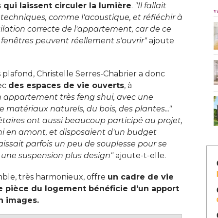
 qui laissent circuler la lumière
. 
"Il fallait 
v
 techniques, comme l'acoustique, et réfléchir à 
lation correcte de l'appartement, car de ce
s fenêtres peuvent réellement s'ouvrir"
ajoute
s plafond, Christelle Serres-Chabrier a donc
ec
des espaces de vie ouverts
, à 
n appartement très feng shui, avec une 
atériaux naturels, du bois, des plantes..."
étaires ont aussi beaucoup participé au projet, 
hi en amont, et disposaient d'un budget
laissait parfois un peu de souplesse pour se
u une suspension plus design"
 ajoute-t-elle. 
mble, très harmonieux, offre
un cadre de vie
e pièce du logement bénéficie d'un apport
n images.