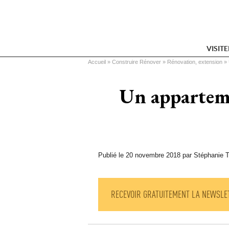
VISIT
Vous êtes ici
Accueil
 » 
Construire Rénover
 » 
Rénovation, extension
 » 
Un apparteme
Publié le 20 novembre 2018 par Stéphanie T
RECEVOIR GRATUITEMENT LA NEWSLE