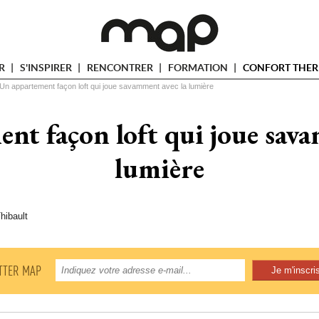
ER
S'INSPIRER
RENCONTRER
FORMATION
CONFORT THER
Un appartement façon loft qui joue savamment avec la lumière
nt façon loft qui joue sava
lumière
hibault
TTER MAP