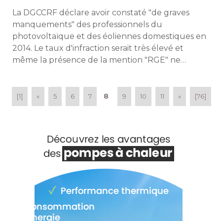
La DGCCRF déclare avoir constaté "de graves
manquements" des professionnels du
photovoltaïque et des éoliennes domestiques en
2014. Le taux d'infraction serait très élevé et
même la présence de la mention "RGE" ne
prémunirait pas les consommateurs d'infractions. 
Qualit'EnR réagit. 
8
[1]
«
5
6
7
9
10
11
»
[76]