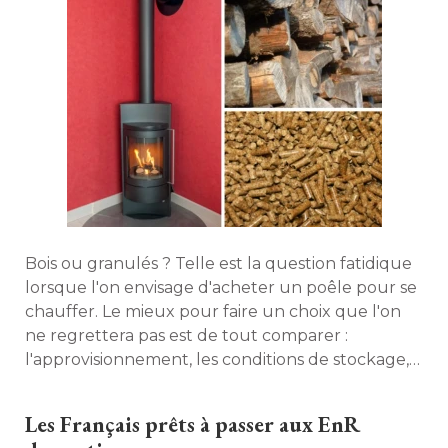
Bois ou granulés ? Telle est la question fatidique
lorsque l'on envisage d'acheter un poêle pour se
chauffer. Le mieux pour faire un choix que l'on
ne regrettera pas est de tout comparer : 
l'approvisionnement, les conditions de stockage, 
le coût, le rendement... La rédaction de Maison à 
part s'est livrée à l'exercice. Découvrez tout ce
Les Français prêts à passer aux EnR
qu'il est important de savoir sur chaque