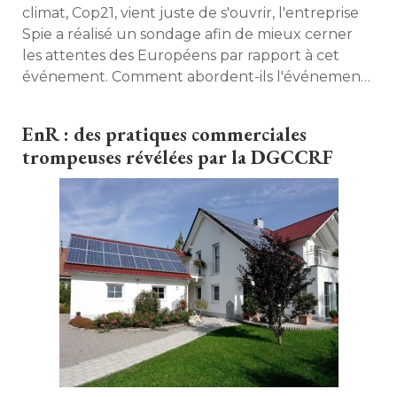
climat, Cop21, vient juste de s'ouvrir, l'entreprise
Spie a réalisé un sondage afin de mieux cerner
les attentes des Européens par rapport à cet
événement. Comment abordent-ils l'événement 
? Quels sont les sujets qui les préoccupent ? Se 
sentent-ils concernés par l'efficacité énergétique
EnR : des pratiques commerciales
? Décryptage de leurs réponses. 
trompeuses révélées par la DGCCRF