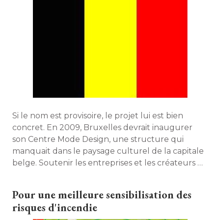
Si le nom est provisoire, le projet lui est bien
concret. En 2009, Bruxelles devrait inaugurer
son Centre Mode Design, une structure qui
manquait dans le paysage culturel de la capitale
belge. Soutenir les entreprises et les créateurs de
tous bords et fédérer les acteurs du milieu
seront parmi les missions confiées à cette
Pour une meilleure sensibilisation des
nouvelle plateforme devant s'installer au cœur
risques d'incendie
du quartier Dansaert. 