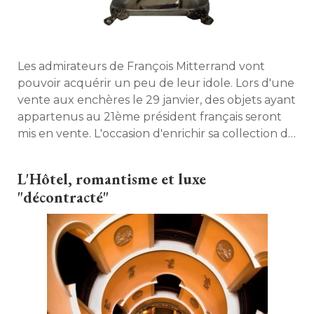
Les admirateurs de François Mitterrand vont
pouvoir acquérir un peu de leur idole. Lors d'une
vente aux enchères le 29 janvier, des objets ayant
appartenus au 21ème président français seront
mis en vente. L'occasion d'enrichir sa collection de
cadeaux diplomatiques faits au président par
Fidel Castro, le président des Philippines ou
L'Hôtel, romantisme et luxe
encore Dior et Hermès. 
"décontracté"